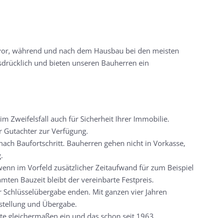
t vor, während und nach dem Hausbau bei den meisten
sdrücklich und bieten unseren Bauherren ein
m Zweifelsfall auch für Sicherheit Ihrer Immobilie.
 Gutachter zur Verfügung.
 nach Baufortschritt. Bauherren gehen nicht in Vorkasse,
.
wenn im Vorfeld zusätzlicher Zeitaufwand für zum Beispiel
ten Bauzeit bleibt der vereinbarte Festpreis.
r Schlüsselübergabe enden. Mit ganzen vier Jahren
gstellung und Übergabe.
kte gleichermaßen ein und das schon seit 1963.