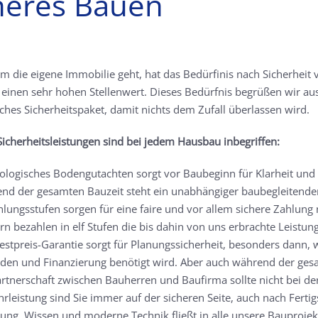
heres Bauen
m die eigene Immobilie geht, hat das Bedürfinis nach Sicherhei
einen sehr hohen Stellenwert. Dieses Bedürfnis begrüßen wir au
hes Sicherheitspaket, damit nichts dem Zufall überlassen wird.
icherheitsleistungen sind bei jedem Hausbau inbegriffen:
ologisches Bodengutachten sorgt vor Baubeginn für Klarheit und i
nd der gesamten Bauzeit steht ein unabhängiger baubegleitender
hlungsstufen sorgen für eine faire und vor allem sichere Zahlung
n bezahlen in elf Stufen die bis dahin von uns erbrachte Leistung
estpreis-Garantie sorgt für Planungssicherheit, besonders dann, 
den und Finanzierung benötigt wird. Aber auch während der gesam
artnerschaft zwischen Bauherren und Baufirma sollte nicht bei de
rleistung sind Sie immer auf der sicheren Seite, auch nach Ferti
rung, Wissen und moderne Technik fließt in alle unsere Bauproje