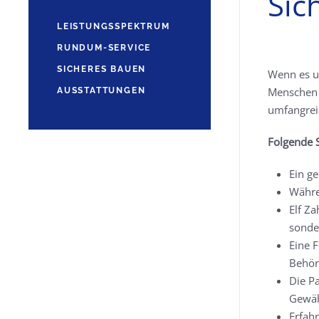
Sic
LEISTUNGSSPEKTRUM
RUNDUM-SERVICE
SICHERES BAUEN
Wenn es u
Menschen 
AUSSTATTUNGEN
umfangreic
Folgende S
Ein ge
Währe
Elf Za
sonder
Eine F
Behör
Die P
Gewäh
Erfah